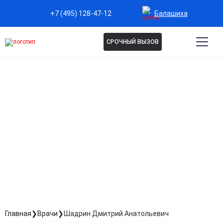
Балашиха
+7 (495) 128-47-12
СРОЧНЫЙ ВЫЗОВ
ШАДРИН ДМИТРИЙ
АНАТОЛЬЕВИЧ
Психиатр-нарколог, психотерапевт, гипнотерапевт
Стаж: Стаж 12 лет
Главная
Врачи
Шадрин Дмитрий Анатольевич