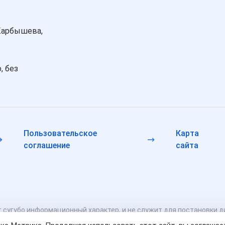
Карбышева,
, без
Пользовательское
Карта
соглашение
сайта
 сугубо информационный характер, и не служит для постановки д
рачом. Консультационные услуги, оказываемые по телефону, ме