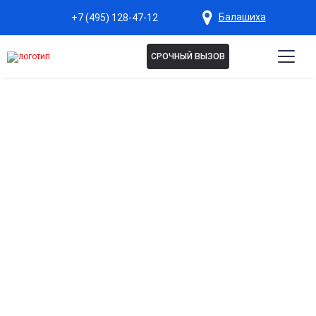
Балашиха
+7 (495) 128-47-12
СРОЧНЫЙ ВЫЗОВ
Капельница с витаминами
в Балашихе
Комплексная витаминная поддержка организма
Восполняет недостаток витаминов и микроэлементов,
укрепляет иммунитет и повышает сопротивляемость
стрессам.
Быстрое восстановление сил и энергии
Помогает справиться с усталостью, упадком сил и
хроническим переутомлением.
Улучшение состояния кожи, волос и ногтей
Витамины способствуют восстановлению и укреплению
тканей, обеспечивая видимый оздоровительный эффект.
Поддержка нервной и сердечно-сосудистой