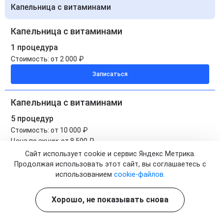
Капельница с витаминами
Капельница с витаминами
1 процедура
Стоимость:
от 2 000 ₽
Записаться
Капельница с витаминами
5 процедур
Стоимость:
от 10 000 ₽
Цена по акции:
от 8 500 ₽
Сайт использует cookie и сервис Яндекс Метрика.
Записаться
Продолжая использовать этот сайт, вы соглашаетесь с
использованием
cookie-файлов.
Капельница с витаминами на дому
Хорошо, не показывать снова
1 процедура
Стоимость:
от 3 000 ₽