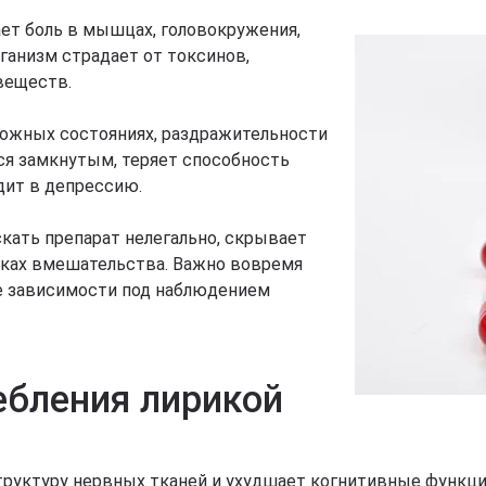
ет боль в мышцах, головокружения,
ганизм страдает от токсинов,
веществ.
ожных состояниях, раздражительности
ся замкнутым, теряет способность
дит в депрессию.
кать препарат нелегально, скрывает
тках вмешательства. Важно вовремя
ие зависимости под наблюдением
ебления лирикой
труктуру нервных тканей и ухудшает когнитивные функци