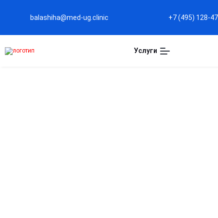
balashiha@med-ug.clinic
+7 (495) 128-4
Услуги
ЛЕЧЕНИЕ ЗАВИСИМОСТИ
БАЛАШИХЕ
Эффективное лечение зависимости от препарата
контролируемое медикаментозное снижение дозы
минимизацией синдрома отмены. Глубокая психо
нормальное состояние и закрепить отказ от зав
жизнью безопасно и конфиденциально.