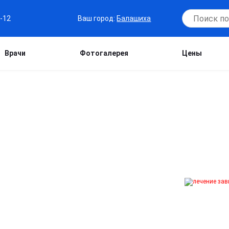
Ваш город:
Балашиха
7-12
Врачи
Фотогалерея
Цены
 ОТ ЛИРИКИ В
 Лирика (прегабалин). Мы предлагаем
 и мягкий вывод из зависимости с
терапия помогает восстановить
исимости. Верните контроль над своей