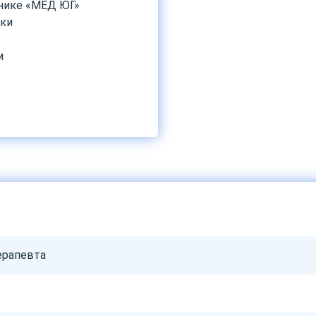
инике «МЕД ЮГ»
ики
и
ерапевта