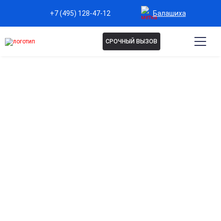
Балашиха
+7 (495) 128-47-12
СРОЧНЫЙ ВЫЗОВ
Капельница при ротавирусе
в Балашихе
Эффективное восстановление водно-солевого
баланса
Помогает быстро восполнить потерю жидкости и
электролитов при сильной диарее и рвоте.
Снижение симптомов интоксикации
Способствует быстрому выведению токсинов и
облегчению состояния пациента.
Поддержка иммунной системы
Укрепляют защитные силы организма и ускоряют
выздоровление.
Быстрое улучшение общего самочувствия