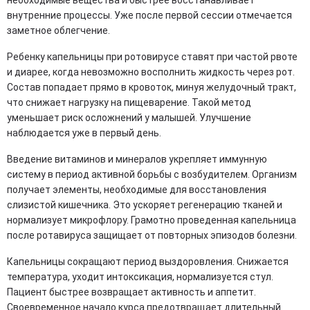
необходимые вещества и быстрее восстанавливает
внутренние процессы. Уже после первой сессии отмечается
заметное облегчение.
Ребенку капельницы при ротовирусе ставят при частой рвоте
и диарее, когда невозможно восполнить жидкость через рот.
Состав попадает прямо в кровоток, минуя желудочный тракт,
что снижает нагрузку на пищеварение. Такой метод
уменьшает риск осложнений у малышей. Улучшение
наблюдается уже в первый день.
Введение витаминов и минералов укрепляет иммунную
систему в период активной борьбы с возбудителем. Организм
получает элементы, необходимые для восстановления
слизистой кишечника. Это ускоряет регенерацию тканей и
нормализует микрофлору. Грамотно проведенная капельница
после ротавируса защищает от повторных эпизодов болезни.
Капельницы сокращают период выздоровления. Снижается
температура, уходит интоксикация, нормализуется стул.
Пациент быстрее возвращает активность и аппетит.
Своевременное начало курса предотвращает длительный