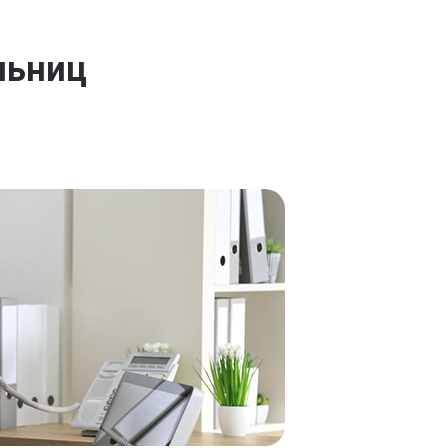
льниц