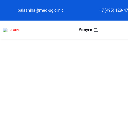
balashiha@med-ug.clinic
+7 (495) 128-4
Услуги
Капельница Акласта 
Балашихе
Эффективное лечение остеопороза
Капельница помогает укрепить костную ткань и
снизить риск переломов.
Поддержка здоровья костей при возрастных
изменениях
Замедляет потерю минералов и сохраняет плотность
костей.