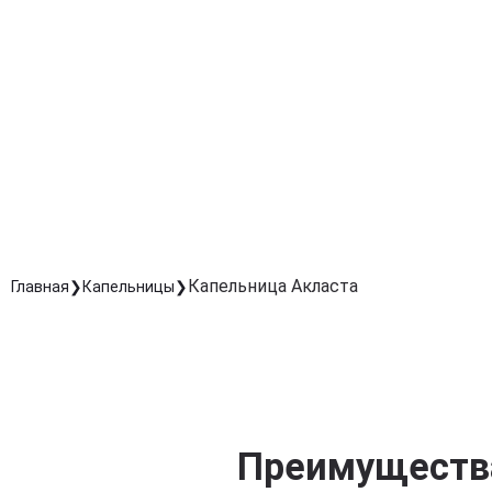
Удобная форма введения
Внутривенная капельница обеспечивает полное
усвоение активного вещества.
Минимизация побочных эффектов
Контролируемое введение снижает нагрузку на ЖКТ
по сравнению с таблетированными формами.
Быстрое восстановление после травм и операци
Ускоряет процессы регенерации костной ткани и
улучшает подвижность суставов.
Капельница Акласта
Главная
Капельницы
Преимущества