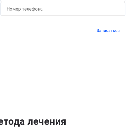
Согласен с
политикой о
конфиденциальности
и на
обработку
Записаться
персональных данных
Длительность процедуры — 60 минут
о
етода лечения