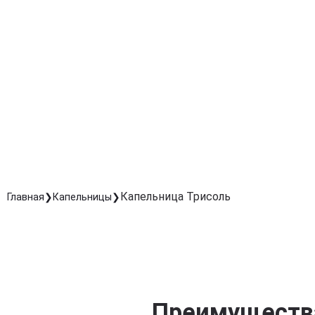
Восстановление после интоксикаций и болезней
Способствует быстрому выведению токсинов и
снижению симптомов интоксикации.
Снятие усталости и слабости
Помогает организму быстрее восстановиться после
перегрузок, болезней или стресса.
Безопасное внутривенное введение под
контролем специалистов
Обеспечивает быстрый и контролируемый эффект бе
лишней нагрузки на организм.
Капельница Трисоль
Главная
Капельницы
Преимущества