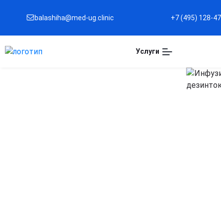
balashiha@med-ug.clinic
+7 (495) 128-4
Услуги
Капельница Трисоль 
Балашихе
Эффективная регидратация организма
Восполняет дефицит жидкости и электролитов,
восстанавливая водно-солевой баланс при
обезвоживании.
Поддержка работы сердца и сосудов
Помогает стабилизировать артериальное давление и
улучшить кровообращение.