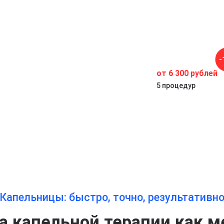
-
от 6 300 рублей
з
5 процедур
Капельницы: быстро, точно, результативн
 капельной терапии как м