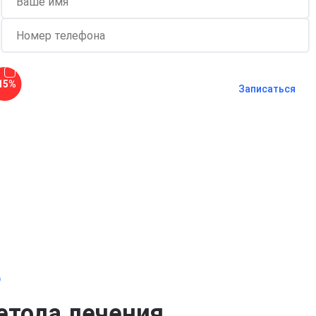
Согласен с
политикой о
15%
конфиденциальности
и на
обработку
Записаться
персональных данных
Длительность процедуры — 60 минут
о
етода лечения