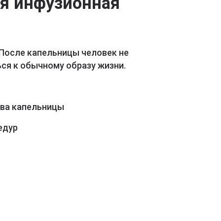
ая инфузионная
 После капельницы человек не
ся к обычному образу жизни.
ава капельницы
едур