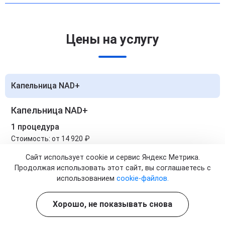
Цены на услугу
Капельница NAD+
Капельница NAD+
1 процедура
Стоимость:
от 14 920 ₽
Записаться
Сайт использует cookie и сервис Яндекс Метрика.
Продолжая использовать этот сайт, вы соглашаетесь с
использованием
cookie-файлов.
Капельница NAD+
5 процедур
Хорошо, не показывать снова
Стоимость:
от 74 600 ₽
Цена по акции:
от 63 400 ₽