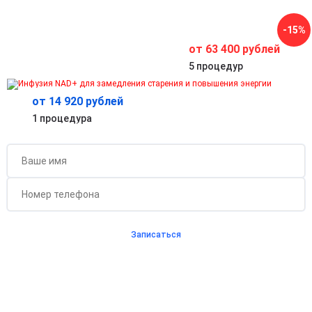
жировых отложений.
Повышение когнитивных способностей
-15%
Улучшение концентрации, внимания, памяти и ясности
мышления.
от 63 400 рублей
5 процедур
от 14 920 рублей
Бесплатная консультация для новых клиентов
1 процедура
при проведении процедуры
Записаться
Согласен с
политикой о конфиденциальности
и на
обработку персональных данных
Длительность процедуры — 60 минут