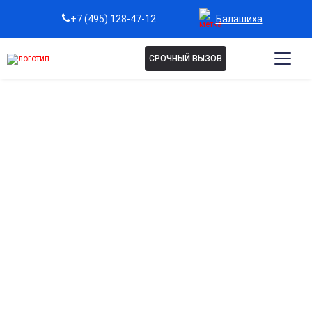
Балашиха
+7 (495) 128-47-12
СРОЧНЫЙ ВЫЗОВ
Капельница NAD+ в
Балашихе
Anti-age (замедление старения)
Стимуляция клеточных энергетических процессов и
замедление возрастных изменений
Повышение жизненного тонуса
Снижение усталости, поддержка нервной системы,
увеличение уровня энергии.
Антистресс-поддержка
Помощь при стрессовых состояниях, эмоциональном
истощении и снижении работоспособности.
Улучшение метаболизма и похудение
Поддержка обменных процессов и ускорение сжигания