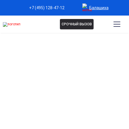
Балашиха
+7 (495) 128-47-12
СРОЧНЫЙ ВЫЗОВ
Капельница Тиоктовая
кислота в Балашихе
Антиоксидантная защита на клеточном уровне
Нейтрализует свободные радикалы, замедляет старение и
защищает органы от окислительного стресса.
Поддержка работы печени и обмена веществ
Улучшает детоксикацию организма, ускоряет выведение
токсинов и продуктов распада.
Восстановление нервной системы
Помогает при хронической усталости, стрессах и
снижении когнитивной активности.
Улучшение микроциркуляции и кровообращения
Способствует насыщению тканей кислородом и