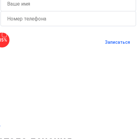
Согласен с
политикой о
15%
конфиденциальности
и на
обработку
Записаться
персональных данных
Длительность процедуры — 60 минут
о