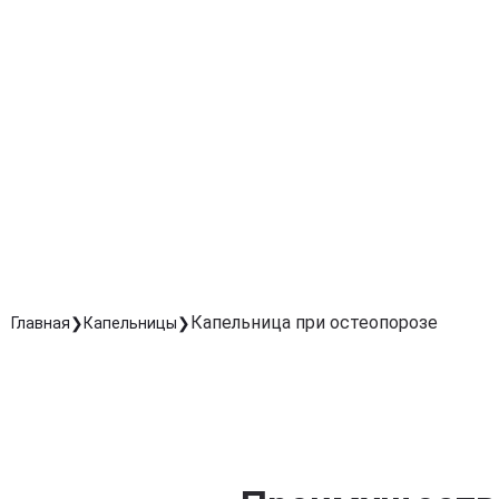
микроэлементами, важными для здоровья костей.
Борьба с болевым синдромом
Помогает уменьшить боли в спине, суставах и ногах,
связанные с остеопорозом.
Ускорение восстановления после переломов
Способствует быстрому восстановлению костной
ткани после травм и переломов.
Профилактика осложнений
Помогает снизить риск развития остеопорозных
осложнений и сохранять подвижность суставов.
Капельница при остеопорозе
Главная
Капельницы