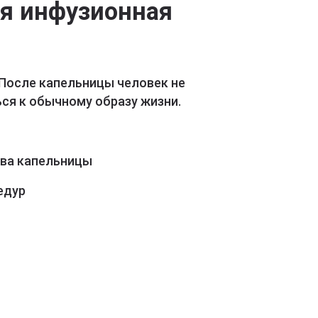
ая инфузионная
 После капельницы человек не
ся к обычному образу жизни.
ава капельницы
едур