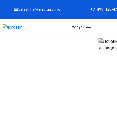
balashiha@med-ug.clinic
+7 (495) 128-4
Услуги
Капельница при
остеопорозе в
Балашихе
Укрепление костной ткани
Способствует повышению плотности костей и
снижению риска переломов.
Комплексная поддержка организма
Насыщает организм кальцием, магнием и другими