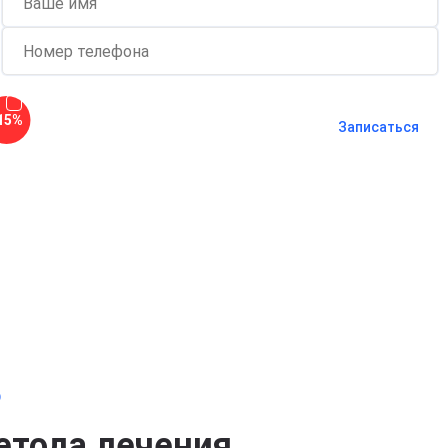
Согласен с
политикой о
15%
конфиденциальности
и на
обработку
Записаться
персональных данных
Длительность процедуры — 60 минут
о
етода лечения