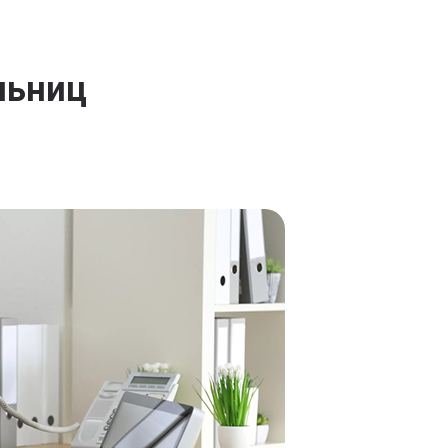
льниц