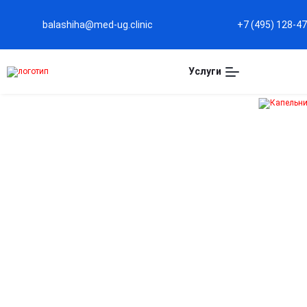
balashiha@med-ug.clinic
+7 (495) 128-4
Услуги
Капельница
Октолипен в Балаших
Поддержка нервной системы
Помогает восстановить поврежденные нервы и
улучшить проводимость сигналов.
Эффективное устранение боли и онемения
Внутривенное введение способствует быстрому
снижению симптомов невропатии.
Защита клеток от окислительного стресса