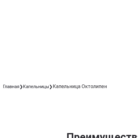
Препарат обеспечивает антиоксидантную защиту,
предотвращая дальнейшее повреждение тканей.
Ускоренное восстановление после травм и
заболеваний
Показана при диабетической и алкогольной
нейропатии, а также после травм нервов.
Комфортное и безопасное введение под
контролем врача
Точная дозировка и скорость капельницы повышают
эффективность лечения.
Капельница Октолипен
Главная
Капельницы
Преимущества