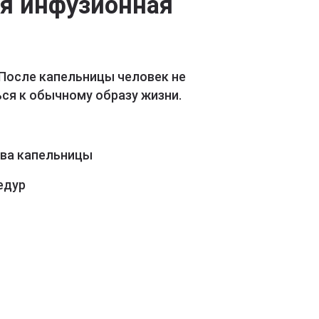
ая инфузионная
 После капельницы человек не
ся к обычному образу жизни.
ава капельницы
едур