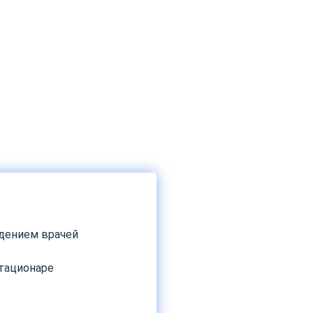
дением врачей
стационаре
»