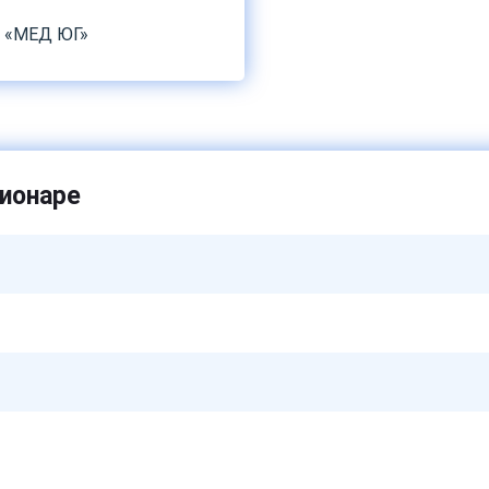
е «МЕД ЮГ»
ционаре