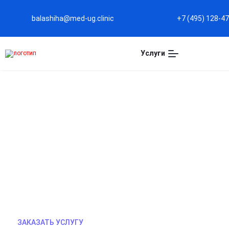
balashiha@med-ug.clinic
+7 (495) 128-4
Услуги
ВЫВОД ИЗ ЗАПОЯ В СТА
БАЛАШИХЕ
Профессиональная помощь при тяжелой интоксик
очищение организма с постоянным мониторинго
Психологическая поддержка, нормализация сна 
ЗАКАЗАТЬ УСЛУГУ