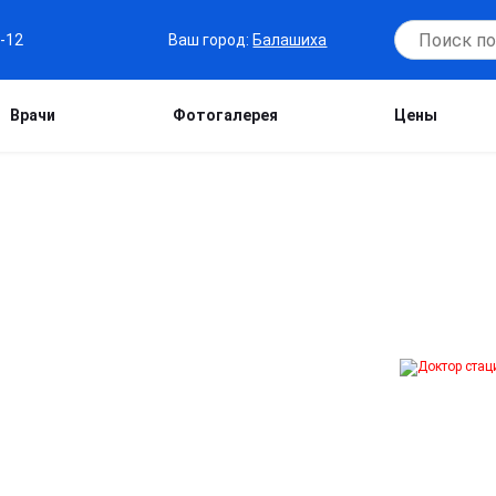
Ваш город:
Балашиха
7-12
Врачи
Фотогалерея
Цены
ЦИОНАРЕ В
ации и длительном запое. Безопасное
м самочувствия пациента.
и общего состояния.