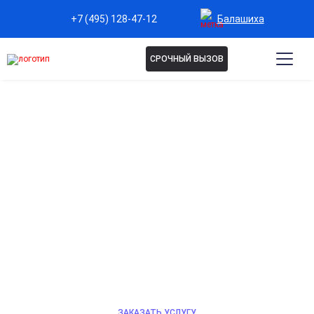
Балашиха
+7 (495) 128-47-12
СРОЧНЫЙ ВЫЗОВ
КОДИРОВАНИЕ ДОВЖЕНКО
В БАЛАШИХЕ
Кодирование методом Довженко — это мягкий, но
сильный психотерапевтический подход. Без
медикаментов, только гипноз и внушение для
формирования стойкого отвращения к алкоголю.
Эффективно для тех, кто ищет немедикаментозное
решение. Узнайте о возможностях этого метода!
ЗАКАЗАТЬ УСЛУГУ