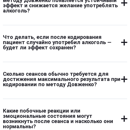
методу Довженко появляется устойчивый
эффект и снижается желание употреблять
алкоголь?
Устойчивый эффект формируется сразу после
завершения сеанса, но его глубина усиливается в
Что делать, если после кодирования
течение нескольких дней. В это время внутренние
пациент случайно употребил алкоголь —
установки начинают активно работать, и тяга к
будет ли эффект сохранен?
алкоголю постепенно уходит. Желание выпить
ослабевает по мере того, как сознание и поведение
Если после кодирования произошло случайное
перестраиваются на новый образ жизни без алкоголя.
употребление, важно не паниковать. Сам факт не
Сколько сеансов обычно требуется для
отменяет действия установки, но может ослабить ее
достижения максимального результата при
влияние. В таких случаях рекомендуется обратиться к
кодировании по методу Довженко?
специалисту для повторной консультации. Врач оценит
ситуацию и при необходимости проведет
Во многих случаях достаточно одного правильно
дополнительную работу для восстановления
проведенного сеанса. Однако при выраженной
внутреннего барьера.
Какие побочные реакции или
зависимости или сомнениях в устойчивости
эмоциональные состояния могут
результата врач может порекомендовать
возникнуть после сеанса и насколько они
нормальны?
дополнительную работу. Решение принимается