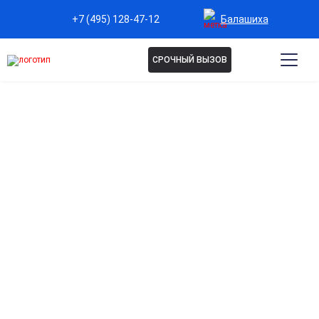
Балашиха
+7 (495) 128-47-12
СРОЧНЫЙ ВЫЗОВ
Капельница Неотон в
Балашихе
Энергетическая поддержка организма
Помогает восполнить силы после стрессов,
переутомления и физических нагрузок.
Восстановление работы нервной системы
Способствует улучшению концентрации и снижению
нервного напряжения.
Поддержка сердечно-сосудистой системы
Укрепляет сосуды, улучшает кровообращение и
способствует нормализации давления.
Комплексное питание клеток
Насыщает организм необходимыми веществами для