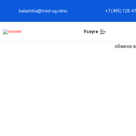
balashiha@med-ug.clinic
+7 (495) 128-4
Услуги
Капельница Глюкоза 
Балашихе
Мгновенное восстановление энергии
Быстро восполняет запасы энергии и устраняет
слабость после нагрузок или болезней.
Поддержка обмена веществ
Помогает нормализовать работу всех систем
организма, улучшая метаболизм и доставку
питательных веществ.