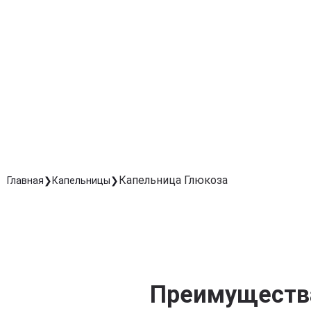
Улучшение работы мозга и концентрации
Стимулирует когнитивные функции, помогает
восстановить внимание и память.
Снижение усталости и восстановление сил
Помогает преодолеть переутомление и быстро
восстановить физическую активность.
Комфортное внутривенное введение
Эффективная процедура, позволяющая быстро
доставить питательные вещества прямо в кровь.
Капельница Глюкоза
Главная
Капельницы
Преимущества