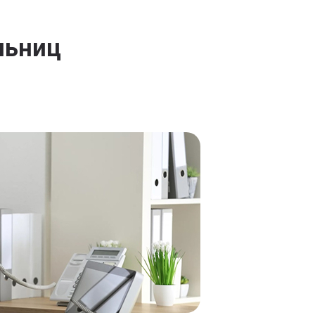
льниц