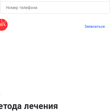
Согласен с
политикой о
15%
конфиденциальности
и на
обработку
Записаться
персональных данных
Длительность процедуры — 60 минут
о
етода лечения