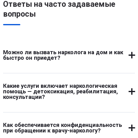
Ответы на часто задаваемые
вопросы
Можно ли вызвать нарколога на дом и как
быстро он приедет?
Да, вызов возможен круглосуточно, включая
выходные и праздничные дни. После звонка оператор
Какие услуги включает наркологическая
уточняет адрес и состояние человека. Бригада
помощь — детоксикация, реабилитация,
выезжает сразу, обычно время ожидания не
консультации?
превышает одного часа. Все необходимые препараты и
оборудование врачи привозят с собой. На месте
Наркологическая помощь охватывает экстренное
проводится осмотр, постановка диагноза и экстренная
вмешательство, медикаментозное лечение,
помощь.
Как обеспечивается конфиденциальность
психотерапевтическую поддержку и восстановление.
при обращении к врачу-наркологу?
На первом этапе проводится детоксикация, затем