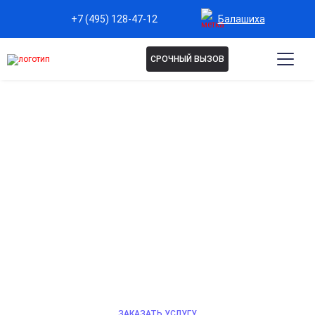
Балашиха
+7 (495) 128-47-12
СРОЧНЫЙ ВЫЗОВ
НАРКОЛОГИЧЕСКАЯ
ПОМОЩЬ В БАЛАШИХЕ
Профессиональная помощь для быстрой
стабилизации состояния и предотвращения опасных
осложнений при алкогольной или наркотической
зависимости. Лечение проходит анонимно, в
комфортных условиях стационара или с выездом
специалиста на дом 24/7.
ЗАКАЗАТЬ УСЛУГУ