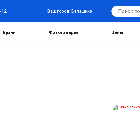
Ваш город:
Балашиха
7-12
Врачи
Фотогалерея
Цены
ЛИКОВ В
мых восстанавливает психику,
оятность срыва. Профессиональный
щения к нормальной жизни и