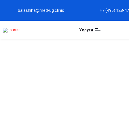
balashiha@med-ug.clinic
+7 (495) 128-4
Услуги
РЕАБИЛИТАЦИЯ АЛКОГО
БАЛАШИХЕ
Эффективный курс реабилитации алкоголезависи
нормализует эмоциональный фон и снижает вер
подход и круглосуточная поддержка для возвра
предотвращения рецидива.