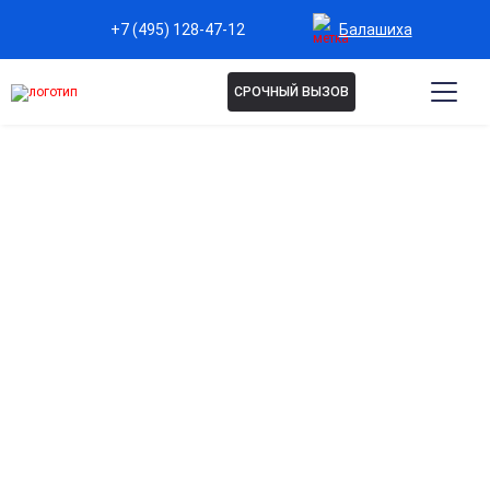
Балашиха
+7 (495) 128-47-12
СРОЧНЫЙ ВЫЗОВ
Капельница Омепразол в
Балашихе
Эффективное снижение кислотности желудка
Быстро уменьшает изжогу, дискомфорт и боли в области
желудка.
Защита слизистой оболочки желудка и
двенадцатиперстной кишки
Предотвращает раздражение и воспаление от
повышенной кислотности.
Быстрое облегчение при гастрите и язвенной
болезни
Помогает купировать острые проявления и улучшить