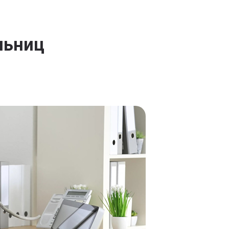
льниц