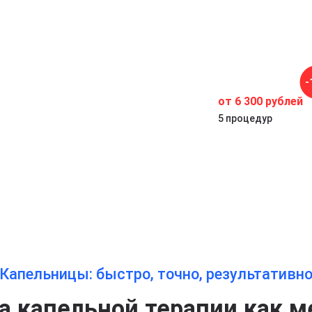
ся
-
от 6 300 рублей
5 процедур
Капельницы: быстро, точно, результативн
 капельной терапии как м