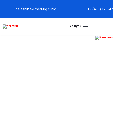
balashiha@med-ug.clinic
+7 (495) 128-4
Услуги
Капельница от
алкоголя в Балашихе
Быстрое снятие интоксикации
Эффективно выводит алкоголь из организма и
уменьшает симптомы похмелья.
Восстановление жизненных сил
Капельница восполняет потерю жидкости, витамино
и минералов, возвращая бодрость и ясность
мышления.