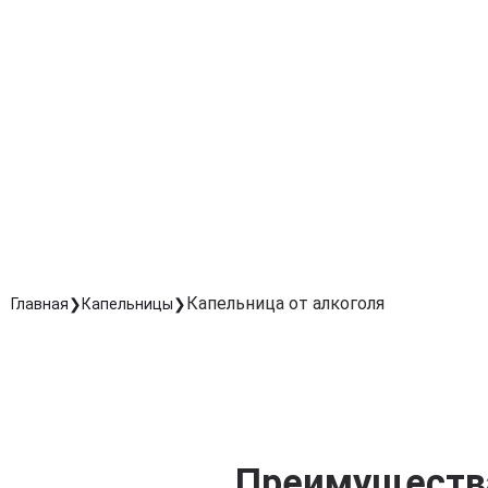
Поддержка работы печени и почек
Помогает органам детоксикации быстрее справлять
с последствиями алкоголя.
Снижение риска осложнений
Уменьшает нагрузку на сердце и сосуды,
предотвращая головные боли, тошноту и слабость.
Безопасное восстановление на дому
Возможность получения процедуры в комфортных
условиях с квалифицированным медицинским
наблюдением.
Капельница от алкоголя
Главная
Капельницы
Преимущества