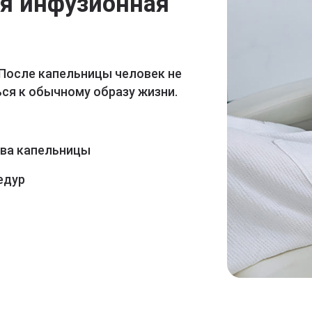
ая инфузионная
 После капельницы человек не
ся к обычному образу жизни.
ава капельницы
едур