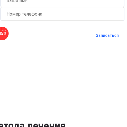
Согласен с
политикой о
15%
конфиденциальности
и на
обработку
Записаться
персональных данных
Длительность процедуры — 60 минут
о
етода лечения