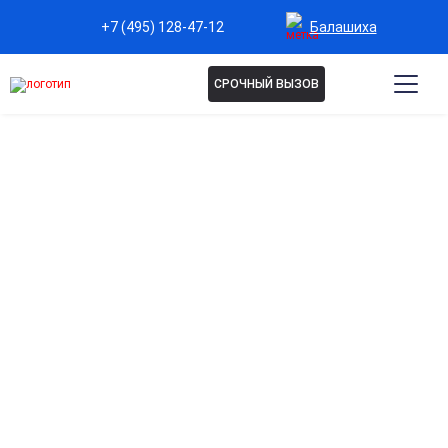
Балашиха
+7 (495) 128-47-12
СРОЧНЫЙ ВЫЗОВ
ЛЕЧЕНИЕ ЗАВИСИМОСТИ ОТ
ГАШИША В БАЛАШИХЕ
Комплексная терапия гашишевой зависимости
помогает стабилизировать психоэмоциональное
состояние, снизить тягу к наркотику и уменьшить
риск срывов. В программу входит детоксикация,
психологическая поддержка и индивидуальное
лечение. Процедуры проходят анонимно и под
медицинским контролем.