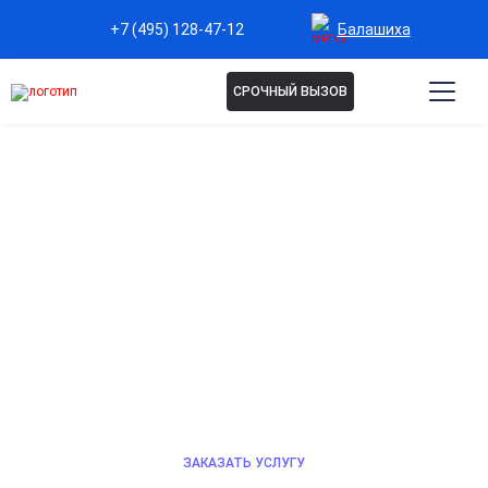
Балашиха
+7 (495) 128-47-12
СРОЧНЫЙ ВЫЗОВ
ЛЕЧЕНИЕ АЛКОГОЛИЗМА В
СТАЦИОНАРЕ В БАЛАШИХЕ
Эффективное сочетание медикаментозного лечения
и психотерапии для избавления от алкогольной
зависимости и восстановления здоровья.
Индивидуальные программы терапии, соблюдение
анонимности. Профессиональная помощь 24/7.
ЗАКАЗАТЬ УСЛУГУ