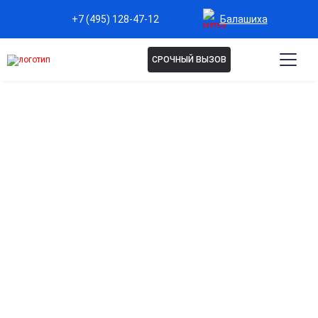
Балашиха
+7 (495) 128-47-12
СРОЧНЫЙ ВЫЗОВ
Капельница Аспаркам в
Балашихе
Поддержка сердечно-сосудистой системы
Эффективно нормализует работу сердца, снижает риск
аритмий и улучшает ритм сердца.
Восстановление электролитного баланса
организма
Способствует нормализации уровня калия и магния для
правильной работы мышц и нервной системы.
Снижение мышечной слабости и судорог
Помогает быстро устранить спазмы и повышенную
утомляемость мышц.
Профилактика осложнений при нагрузках и