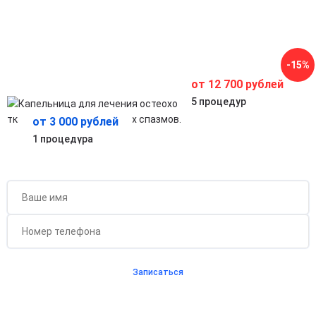
Способствует расслаблению мышц, улучшает
подвижность и качество жизни.
Комплексная поддержка организма при
хронических проблемах позвоночника
Помогает ускорить восстановление после обострений и
-15%
укрепить защитные функции организма.
от 12 700 рублей
5 процедур
от 3 000 рублей
1 процедура
Бесплатная консультация для новых клиентов
при проведении процедуры
Записаться
Согласен с
политикой о конфиденциальности
и на
обработку персональных данных