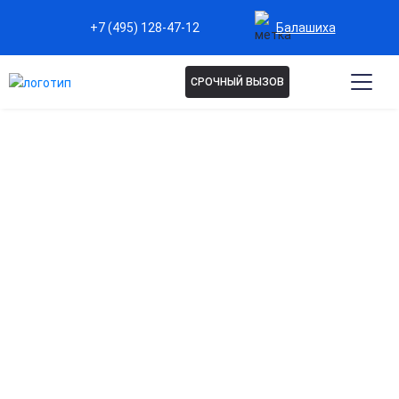
Балашиха
+7 (495) 128-47-12
СРОЧНЫЙ ВЫЗОВ
Капельницы при
остеохондрозе в Балашихе
Эффективное снятие боли и воспаления
Помогает уменьшить мышечное напряжение и болевой
синдром при обострении остеохондроза.
Восстановление обменных процессов в тканях
Введение препаратов способствует улучшению питания
хрящевой и нервной ткани.
Улучшение микроциркуляции и кровоснабжения
Активизирует доставку кислорода и питательных веществ
к поражённым участкам позвоночника.
Снижение мышечных спазмов и скованности