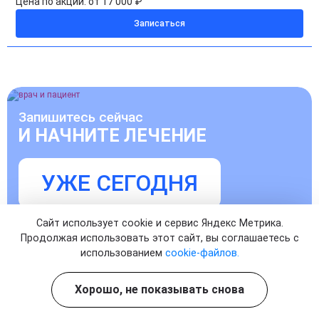
Цена по акции:
от 17 000 ₽
Записаться
Запишитесь сейчас
И НАЧНИТЕ ЛЕЧЕНИЕ
УЖЕ СЕГОДНЯ
Записаться на прием к врачу
Сайт использует cookie и сервис Яндекс Метрика.
Продолжая использовать этот сайт, вы соглашаетесь с
использованием
cookie-файлов.
Хорошо, не показывать снова