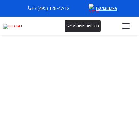
Балашиха
+7 (495) 128-47-12
СРОЧНЫЙ ВЫЗОВ
Капельница Стерофундин в
Балашихе
Восстановление водно-солевого баланса
Восполняет потерю жидкости и электролитов, нормализуя
обменные процессы в организме.
Поддержка при обезвоживании
Применяется при рвоте, диарее, интоксикациях и после
обильной кровопотери для стабилизации состояния.
Безопасное восполнение электролитов
Состав раствора максимально приближен к плазме крови,
что обеспечивает быструю и мягкую корректировку.
Подходит для комплексной терапии
Используется совместно с другими препаратами при