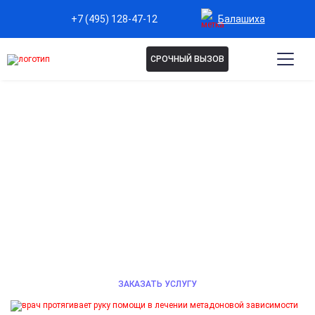
Балашиха
+7 (495) 128-47-12
СРОЧНЫЙ ВЫЗОВ
ЛЕЧЕНИЕ ЗАВИСИМОСТИ ОТ
МЕТАДОНА В БАЛАШИХЕ
Лечение зависимости от метадона в частной
клинике с круглосуточным медицинским
наблюдением. Индивидуальные программы терапии,
комфортные условия и полная анонимность.
ЗАКАЗАТЬ УСЛУГУ