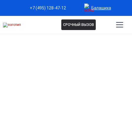
Балашиха
+7 (495) 128-47-12
СРОЧНЫЙ ВЫЗОВ
Капельница Витамин D в
Балашихе
Эффективное восстановление витаминного
баланса
Быстро восполняет дефицит, укрепляя кости, зубы и
иммунную систему.
Поддержка иммунитета в холодное время года
Помогает организму противостоять простудам и
вирусным инфекциям.
Улучшение общего самочувствия и энергии
Способствует снижению усталости, улучшению
настроения и повышению жизненного тонуса.
Быстрое усвоение через внутривенное введение