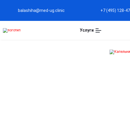
balashiha@med-ug.clinic
+7 (495) 128-4
Услуги
Капельница
Пирацетам в
Балашихе
Стимуляция мозговой активности
Улучшает кровообращение и обменные процессы в
головном мозге, повышая концентрацию и ясность
мышления.
Поддержка памяти и внимания