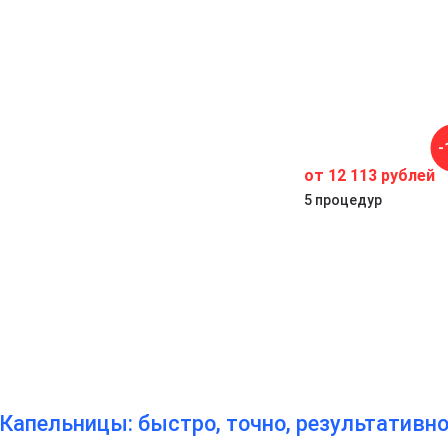
х
-
от 12 113 рублей
у
5 процедур
Капельницы: быстро, точно, результативн