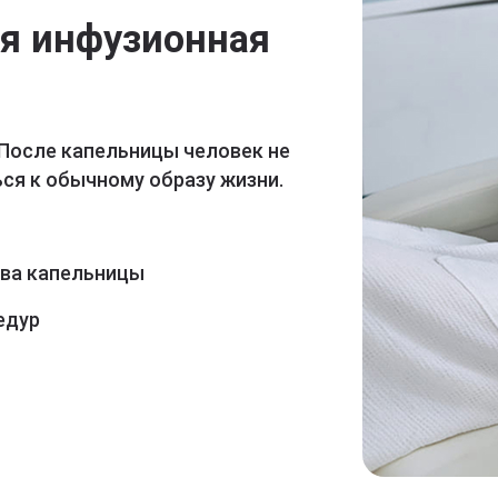
ая инфузионная
 После капельницы человек не
ся к обычному образу жизни.
ава капельницы
едур