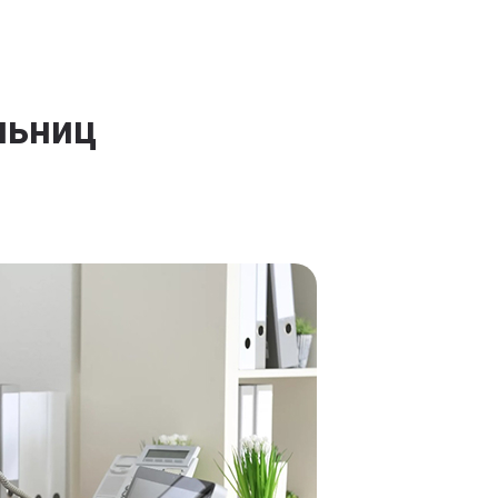
льниц