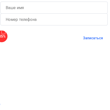
Согласен с
политикой о
15%
конфиденциальности
и на
обработку
Записаться
персональных данных
Длительность процедуры — 60 минут
о