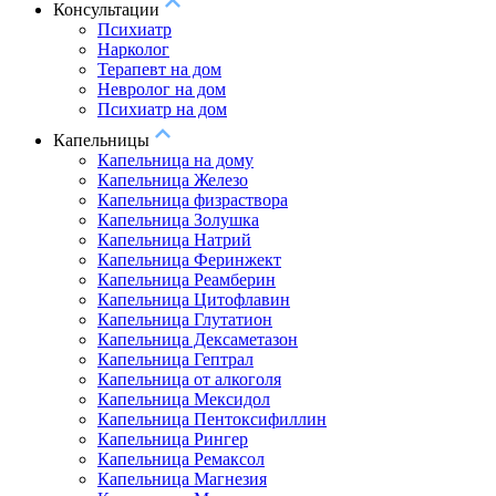
Консультации
Психиатр
Нарколог
Терапевт на дом
Невролог на дом
Психиатр на дом
Капельницы
Капельница на дому
Капельница Железо
Капельница физраствора
Капельница Золушка
Капельница Натрий
Капельница Феринжект
Капельница Реамберин
Капельница Цитофлавин
Капельница Глутатион
Капельница Дексаметазон
Капельница Гептрал
Капельница от алкоголя
Капельница Мексидол
Капельница Пентоксифиллин
Капельница Рингер
Капельница Ремаксол
Капельница Магнезия