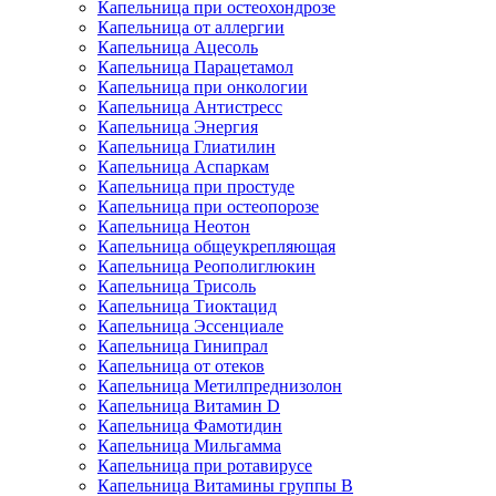
Капельница при остеохондрозе
Капельница от аллергии
Капельница Ацесоль
Капельница Парацетамол
Капельница при онкологии
Капельница Антистресс
Капельница Энергия
Капельница Глиатилин
Капельница Аспаркам
Капельница при простуде
Капельница при остеопорозе
Капельница Неотон
Капельница общеукрепляющая
Капельница Реополиглюкин
Капельница Трисоль
Капельница Тиоктацид
Капельница Эссенциале
Капельница Гинипрал
Капельница от отеков
Капельница Метилпреднизолон
Капельница Витамин D
Капельница Фамотидин
Капельница Мильгамма
Капельница при ротавирусе
Капельница Витамины группы B