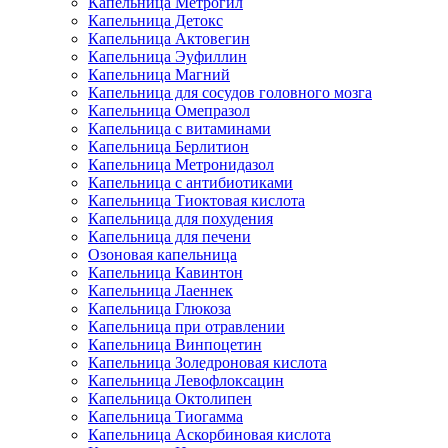
Капельница Метрогил
Капельница Детокс
Капельница Актовегин
Капельница Эуфиллин
Капельница Магний
Капельница для сосудов головного мозга
Капельница Омепразол
Капельница с витаминами
Капельница Берлитион
Капельница Метронидазол
Капельница с антибиотиками
Капельница Тиоктовая кислота
Капельница для похудения
Капельница для печени
Озоновая капельница
Капельница Кавинтон
Капельница Лаеннек
Капельница Глюкоза
Капельница при отравлении
Капельница Винпоцетин
Капельница Золедроновая кислота
Капельница Левофлоксацин
Капельница Октолипен
Капельница Тиогамма
Капельница Аскорбиновая кислота