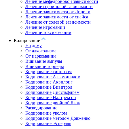
Лечение мефедроновой зависимости
Лечение героиновой зависимости
Лечение зависимости от Лирики
Лечение зависимости от спайса
Лечение от солевой зависимости
Лечение игромании
Лечение токсикомании
Кодирование
На дому
От алкоголизма
От наркомании
Вшивание ампулы
Вшивание торпеды
Кодирование гипнозом
Кодирование Алгоминалом
Кодирование Аквилонг
Кодирование Вивитрол
Кодирование Дисульфирам
Кодирование Налтрексон
Кодирование двойной блок
Раскодирование
Кодирование уколом
Кодирование методом Довженко
Кодирование Эспераль