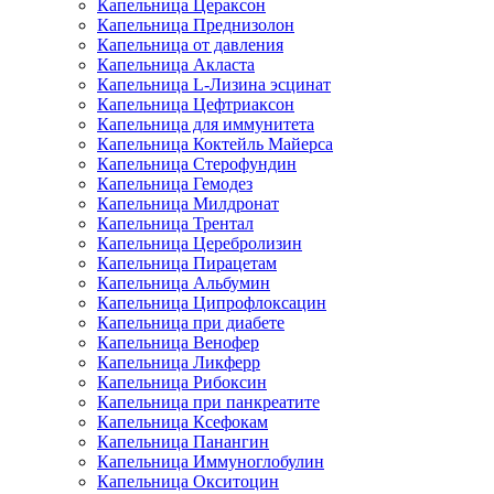
Капельница Цераксон
Капельница Преднизолон
Капельница от давления
Капельница Акласта
Капельница L-Лизина эсцинат
Капельница Цефтриаксон
Капельница для иммунитета
Капельница Коктейль Майерса
Капельница Стерофундин
Капельница Гемодез
Капельница Милдронат
Капельница Трентал
Капельница Церебролизин
Капельница Пирацетам
Капельница Альбумин
Капельница Ципрофлоксацин
Капельница при диабете
Капельница Венофер
Капельница Ликферр
Капельница Рибоксин
Капельница при панкреатите
Капельница Ксефокам
Капельница Панангин
Капельница Иммуноглобулин
Капельница Окситоцин